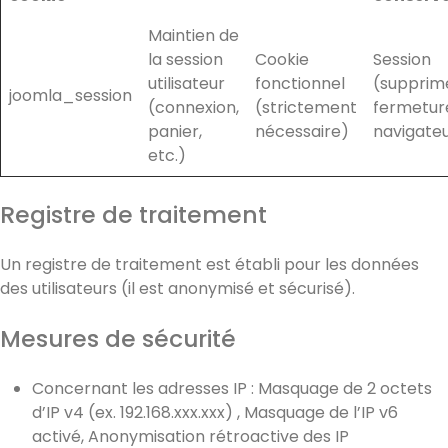
Maintien de
la session
Cookie
Session
utilisateur
fonctionnel
(supprimé
joomla_session
(connexion,
(strictement
fermetur
panier,
nécessaire)
navigate
etc.)
Registre de traitement
Un registre de traitement est établi pour les données
des utilisateurs (il est anonymisé et sécurisé).
Mesures de sécurité
Concernant les adresses IP : Masquage de 2 octets
d’IP v4 (ex. 192.168.xxx.xxx) , Masquage de l’IP v6
activé, Anonymisation rétroactive des IP