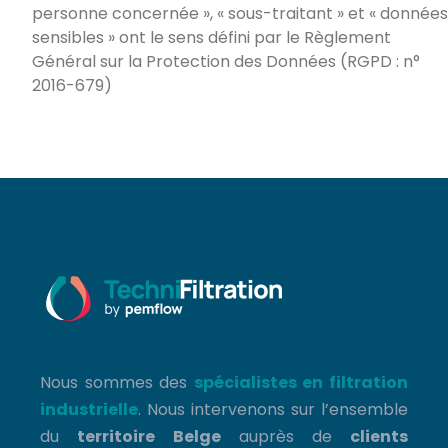
personne concernée », « sous-traitant » et « données
sensibles » ont le sens défini par le Règlement
Général sur la Protection des Données (RGPD : n°
2016-679)
Nous sommes des
spécialistes en filtration
industrielle
. Nous intervenons sur l’ensemble
du
territoire
Belge
auprès de
clients