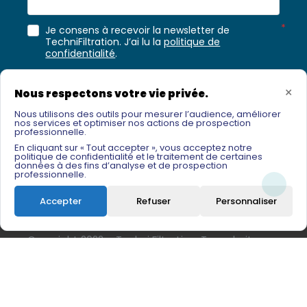
Je consens à recevoir la newsletter de
TechniFiltration. J’ai lu la
politique de
confidentialité
.
Select image of de maan/la lune/the moon
×
Nous respectons votre vie privée.
Nous utilisons des outils pour mesurer l’audience, améliorer
nos services et optimiser nos actions de prospection
M'Inscrire
professionnelle.
En cliquant sur « Tout accepter », vous acceptez notre
politique de confidentialité et le traitement de certaines
données à des fins d’analyse et de prospection
professionnelle.
Accepter
Refuser
Personnaliser
Copyright 2022 – Techni Filtration. Tous droits
réservés. Conception
Adosis
Mentions légales - CGU - Protection des
données